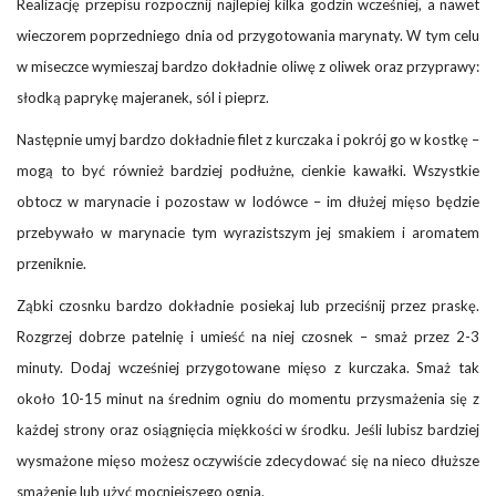
Realizację przepisu rozpocznij najlepiej kilka godzin wcześniej, a nawet
wieczorem poprzedniego dnia od przygotowania marynaty. W tym celu
w miseczce wymieszaj bardzo dokładnie oliwę z oliwek oraz przyprawy:
słodką paprykę majeranek, sól i pieprz.
Następnie umyj bardzo dokładnie filet z kurczaka i pokrój go w kostkę –
mogą to być również bardziej podłużne, cienkie kawałki. Wszystkie
obtocz w marynacie i pozostaw w lodówce – im dłużej mięso będzie
przebywało w marynacie tym wyrazistszym jej smakiem i aromatem
przeniknie.
Ząbki czosnku bardzo dokładnie posiekaj lub przeciśnij przez praskę.
Rozgrzej dobrze patelnię i umieść na niej czosnek – smaż przez 2-3
minuty. Dodaj wcześniej przygotowane mięso z kurczaka. Smaż tak
około 10-15 minut na średnim ogniu do momentu przysmażenia się z
każdej strony oraz osiągnięcia miękkości w środku. Jeśli lubisz bardziej
wysmażone mięso możesz oczywiście zdecydować się na nieco dłuższe
smażenie lub użyć mocniejszego ognia.