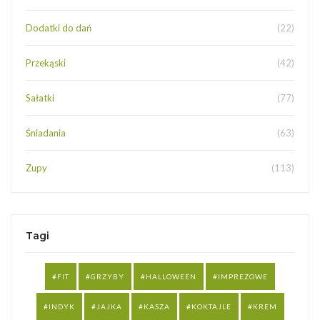
Dodatki do dań
(22)
Przekąski
(42)
Sałatki
(77)
Śniadania
(63)
Zupy
(113)
Tagi
FIT
GRZYBY
HALLOWEEN
IMPREZOWE
INDYK
JAJKA
KASZA
KOKTAJLE
KREM