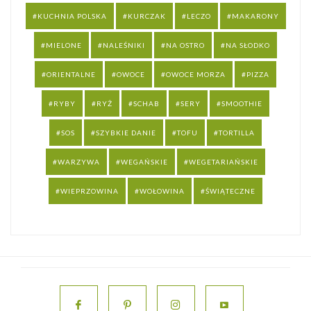
KUCHNIA POLSKA
KURCZAK
LECZO
MAKARONY
MIELONE
NALEŚNIKI
NA OSTRO
NA SŁODKO
ORIENTALNE
OWOCE
OWOCE MORZA
PIZZA
RYBY
RYŻ
SCHAB
SERY
SMOOTHIE
SOS
SZYBKIE DANIE
TOFU
TORTILLA
WARZYWA
WEGAŃSKIE
WEGETARIAŃSKIE
WIEPRZOWINA
WOŁOWINA
ŚWIĄTECZNE