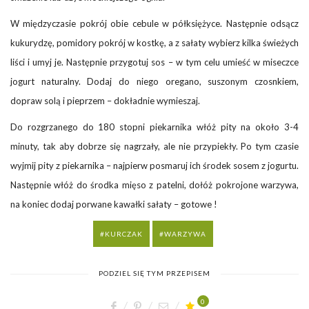
W międzyczasie pokrój obie cebule w półksiężyce. Następnie odsącz
kukurydzę, pomidory pokrój w kostkę, a z sałaty wybierz kilka świeżych
liści i umyj je. Następnie przygotuj sos – w tym celu umieść w miseczce
jogurt naturalny. Dodaj do niego oregano, suszonym czosnkiem,
dopraw solą i pieprzem – dokładnie wymieszaj.
Do rozgrzanego do 180 stopni piekarnika włóż pity na około 3-4
minuty, tak aby dobrze się nagrzały, ale nie przypiekły. Po tym czasie
wyjmij pity z piekarnika – najpierw posmaruj ich środek sosem z jogurtu.
Następnie włóż do środka mięso z patelni, dołóż pokrojone warzywa,
na koniec dodaj porwane kawałki sałaty – gotowe !
KURCZAK
WARZYWA
PODZIEL SIĘ TYM PRZEPISEM
0