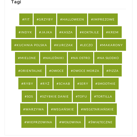
Tagi
FIT
GRZYBY
HALLOWEEN
IMPREZOWE
INDYK
JAJKA
KASZA
KOKTAJLE
KREM
KUCHNIA POLSKA
KURCZAK
LECZO
MAKARONY
MIELONE
NALEŚNIKI
NA OSTRO
NA SŁODKO
ORIENTALNE
OWOCE
OWOCE MORZA
PIZZA
RYBY
RYŻ
SCHAB
SERY
SMOOTHIE
SOS
SZYBKIE DANIE
TOFU
TORTILLA
WARZYWA
WEGAŃSKIE
WEGETARIAŃSKIE
WIEPRZOWINA
WOŁOWINA
ŚWIĄTECZNE