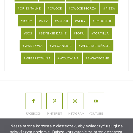
ORIENTALNE
OWOCE
OWOCE MORZA
PIZZA
RYBY
RYŻ
SCHAB
SERY
SMOOTHIE
SOS
SZYBKIE DANIE
TOFU
TORTILLA
WARZYWA
WEGAŃSKIE
WEGETARIAŃSKIE
WIEPRZOWINA
WOŁOWINA
ŚWIĄTECZNE
FACEBOOK
PINTEREST
INSTAGRAM
YOUTUBE
Nasza strona korzysta z ciasteczek, aby świadczyć usługi na
najwyższym poziomie. Dalsze korzystanie ze strony oznacza,