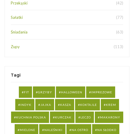
Przekąski
(42)
Sałatki
(77)
Śniadania
(63)
Zupy
(113)
Tagi
FIT
GRZYBY
HALLOWEEN
IMPREZOWE
INDYK
JAJKA
KASZA
KOKTAJLE
KREM
KUCHNIA POLSKA
KURCZAK
LECZO
MAKARONY
MIELONE
NALEŚNIKI
NA OSTRO
NA SŁODKO