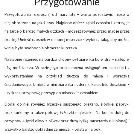
Przygotowanie
Przygotowania rozpocznij od marynaty – warto pozostawić mięso w
niej obtoczone na jakiś czas. Najpierw obierz ząbki czosnku i zetrzyj je
na tarce o bardzo małych oczkach – możesz również przecisnąć je przez
praskę. Umieść czosnek w osobnej miseczce – wybierz taką, aby można
w niej było swobodnie obtaczać kurczaka.
Następnie rozgnieć na bardzo drobny pył ziarenka kolendry – najlepiej
użyj moździerza. W razie jego braku można osiągnąć ten sam efekt z
wykorzystaniem na przykład tłuczka do mięsa i woreczka
śniadaniowego. Umieść w nim ziarenka i uderz kilkukrotnie tłuczkiem –
uzyskaną przyprawę przesyp do miseczki z czosnkiem.
Dodaj do niej rownież łyżeczkę suszonego oregano, słodkiej papryki
oraz kurkumy, a także połowę łyżeczki majeranku. Na koniec dolej do
przypraw 4 łyżki oliwy z oliwek oraz dużą łyżkę musztardy (ulubionej) i
wszystko bardzo dokładnie zamieszaj – odstaw na bok.