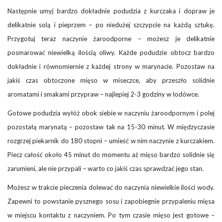
Następnie umyj bardzo dokładnie podudzia z kurczaka i dopraw je
delikatnie solą i pieprzem – po niedużej szczypcie na każdą sztukę.
Przygotuj teraz naczynie żaroodporne – możesz je delikatnie
posmarować niewielką ilością oliwy. Każde podudzie obtocz bardzo
dokładnie i równomiernie z każdej strony w marynacie. Pozostaw na
jakiś czas obtoczone mięso w miseczce, aby przeszło solidnie
aromatami i smakami przypraw – najlepiej 2-3 godziny w lodówce.
Gotowe podudzia wyłóż obok siebie w naczyniu żaroodpornym i polej
pozostałą marynatą – pozostaw tak na 15-30 minut. W międzyczasie
rozgrzej piekarnik do 180 stopni – umieść w nim naczynie z kurczakiem.
Piecz całość około 45 minut do momentu aż mięso bardzo solidnie się
zarumieni, ale nie przypali – warto co jakiś czas sprawdzać jego stan.
Możesz w trakcie pieczenia dolewać do naczynia niewielkie ilości wody.
Zapewni to powstanie pysznego sosu i zapobiegnie przypaleniu mięsa
w miejscu kontaktu z naczyniem. Po tym czasie mięso jest gotowe –