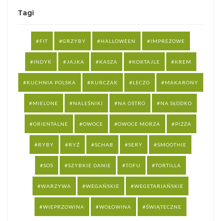
Tagi
FIT
GRZYBY
HALLOWEEN
IMPREZOWE
INDYK
JAJKA
KASZA
KOKTAJLE
KREM
KUCHNIA POLSKA
KURCZAK
LECZO
MAKARONY
MIELONE
NALEŚNIKI
NA OSTRO
NA SŁODKO
ORIENTALNE
OWOCE
OWOCE MORZA
PIZZA
RYBY
RYŻ
SCHAB
SERY
SMOOTHIE
SOS
SZYBKIE DANIE
TOFU
TORTILLA
WARZYWA
WEGAŃSKIE
WEGETARIAŃSKIE
WIEPRZOWINA
WOŁOWINA
ŚWIĄTECZNE