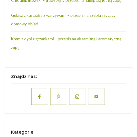
Chłodnik litewski – tradycyjny przepis na najlepszą letnią zupę
Gulasz z kurczaka z warzywami – przepis na szybki i sycący
domowy obiad
Krem z dyni z grzankami – przepis na aksamitną i aromatyczną
zupę
Znajdź nas:
Kategorie