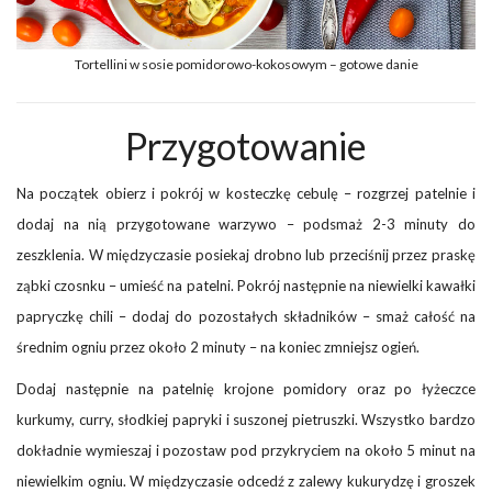
Tortellini w sosie pomidorowo-kokosowym – gotowe danie
Przygotowanie
Na początek obierz i pokrój w kosteczkę cebulę – rozgrzej patelnie i
dodaj na nią przygotowane warzywo – podsmaż 2-3 minuty do
zeszklenia. W międzyczasie posiekaj drobno lub przeciśnij przez praskę
ząbki czosnku – umieść na patelni. Pokrój następnie na niewielki kawałki
papryczkę chili – dodaj do pozostałych składników – smaż całość na
średnim ogniu przez około 2 minuty – na koniec zmniejsz ogień.
Dodaj następnie na patelnię krojone pomidory oraz po łyżeczce
kurkumy, curry, słodkiej papryki i suszonej pietruszki. Wszystko bardzo
dokładnie wymieszaj i pozostaw pod przykryciem na około 5 minut na
niewielkim ogniu. W międzyczasie odcedź z zalewy kukurydzę i groszek