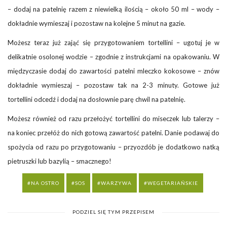
– dodaj na patelnię razem z niewielką ilością – około 50 ml – wody –
dokładnie wymieszaj i pozostaw na kolejne 5 minut na gazie.
Możesz teraz już zająć się przygotowaniem tortellini – ugotuj je w
delikatnie osolonej wodzie – zgodnie z instrukcjami na opakowaniu. W
międzyczasie dodaj do zawartości patelni mleczko kokosowe – znów
dokładnie wymieszaj – pozostaw tak na 2-3 minuty. Gotowe już
tortellini odcedź i dodaj na dosłownie parę chwil na patelnię.
Możesz również od razu przełożyć tortellini do miseczek lub talerzy –
na koniec przełóż do nich gotową zawartość patelni. Danie podawaj do
spożycia od razu po przygotowaniu – przyozdób je dodatkowo natką
pietruszki lub bazylią – smacznego!
NA OSTRO
SOS
WARZYWA
WEGETARIAŃSKIE
PODZIEL SIĘ TYM PRZEPISEM