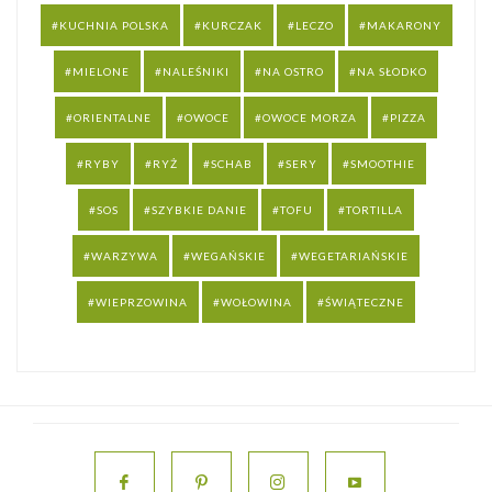
KUCHNIA POLSKA
KURCZAK
LECZO
MAKARONY
MIELONE
NALEŚNIKI
NA OSTRO
NA SŁODKO
ORIENTALNE
OWOCE
OWOCE MORZA
PIZZA
RYBY
RYŻ
SCHAB
SERY
SMOOTHIE
SOS
SZYBKIE DANIE
TOFU
TORTILLA
WARZYWA
WEGAŃSKIE
WEGETARIAŃSKIE
WIEPRZOWINA
WOŁOWINA
ŚWIĄTECZNE