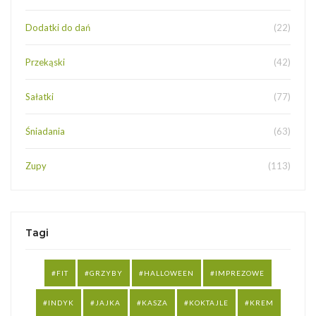
Dodatki do dań
(22)
Przekąski
(42)
Sałatki
(77)
Śniadania
(63)
Zupy
(113)
Tagi
FIT
GRZYBY
HALLOWEEN
IMPREZOWE
INDYK
JAJKA
KASZA
KOKTAJLE
KREM