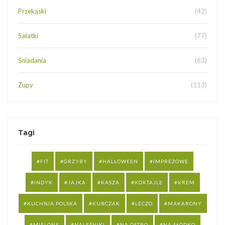
Przekąski
(42)
Sałatki
(77)
Śniadania
(63)
Zupy
(113)
Tagi
FIT
GRZYBY
HALLOWEEN
IMPREZOWE
INDYK
JAJKA
KASZA
KOKTAJLE
KREM
KUCHNIA POLSKA
KURCZAK
LECZO
MAKARONY
MIELONE
NALEŚNIKI
NA OSTRO
NA SŁODKO