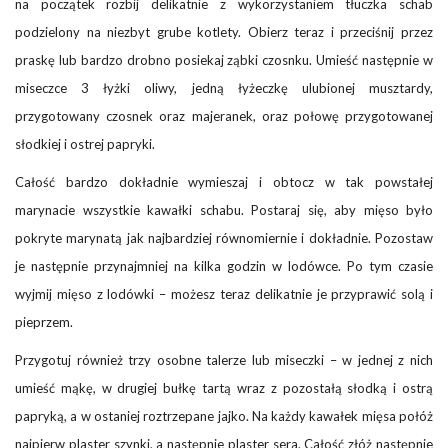
na początek rozbij delikatnie z wykorzystaniem tłuczka schab
podzielony na niezbyt grube kotlety. Obierz teraz i przeciśnij przez
praskę lub bardzo drobno posiekaj ząbki czosnku. Umieść następnie w
miseczce 3 łyżki oliwy, jedną łyżeczkę ulubionej musztardy,
przygotowany czosnek oraz majeranek, oraz połowę przygotowanej
słodkiej i ostrej papryki.
Całość bardzo dokładnie wymieszaj i obtocz w tak powstałej
marynacie wszystkie kawałki schabu. Postaraj się, aby mięso było
pokryte marynatą jak najbardziej równomiernie i dokładnie. Pozostaw
je następnie przynajmniej na kilka godzin w lodówce. Po tym czasie
wyjmij mięso z lodówki – możesz teraz delikatnie je przyprawić solą i
pieprzem.
Przygotuj również trzy osobne talerze lub miseczki – w jednej z nich
umieść mąkę, w drugiej bułkę tartą wraz z pozostałą słodką i ostrą
papryką, a w ostaniej roztrzepane jajko. Na każdy kawałek mięsa połóż
najpierw plaster szynki, a następnie plaster sera. Całość złóż następnie