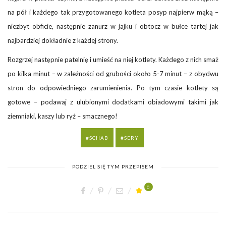
na pół i każdego tak przygotowanego kotleta posyp najpierw mąką –
niezbyt obficie, następnie zanurz w jajku i obtocz w bułce tartej jak
najbardziej dokładnie z każdej strony.
Rozgrzej następnie patelnię i umieść na niej kotlety. Każdego z nich smaż
po kilka minut – w zależności od grubości około 5-7 minut – z obydwu
stron do odpowiedniego zarumienienia. Po tym czasie kotlety są
gotowe – podawaj z ulubionymi dodatkami obiadowymi takimi jak
ziemniaki, kaszy lub ryż – smacznego!
SCHAB
SERY
PODZIEL SIĘ TYM PRZEPISEM
0