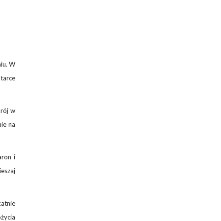
niu. W
 tarce
krój w
nie na
ron i
eszaj
atnie
ożycia