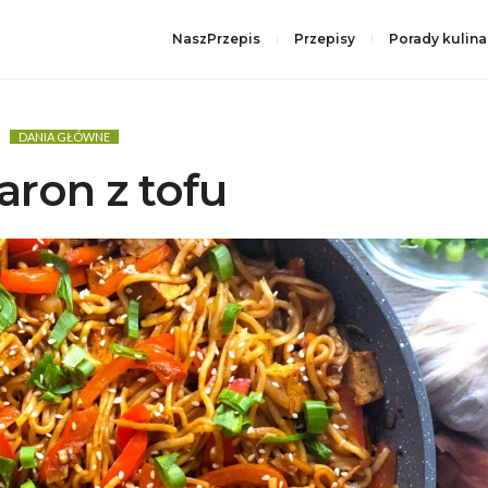
NaszPrzepis
Przepisy
Porady kulina
DANIA GŁÓWNE
ron z tofu