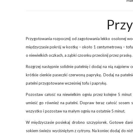
Maka
Prz
Przygotowania rozpocznij od zagotowania lekko osolonej wod
międzyczasie pokrój w kostkę – około 1 centymetrową – tofu. 
o niewielkich oczkach, a ząbki czosnku przeciśnij przez praskę.
Rozgrzej następnie solidnie patelnię i dodaj na nią najpier
krótkie cienkie paseczki czerwoną paprykę. Dodaj na patelni
patelni przygotowane wcześniej tofu i paprykę.
Pozostaw całość na niewielkim ogniu przez kolejne 5 minut
umieść go również na patelni. Dopraw teraz całość sosem 
wszystko i pozostaw na małym ogniu na ostatnie 5 minut.
W międzyczasie posiekaj drobno szczypiorek. Gotowe danie 
sokiem świeżo wyciśniętym z cytryny. Na koniec dodaj do nic