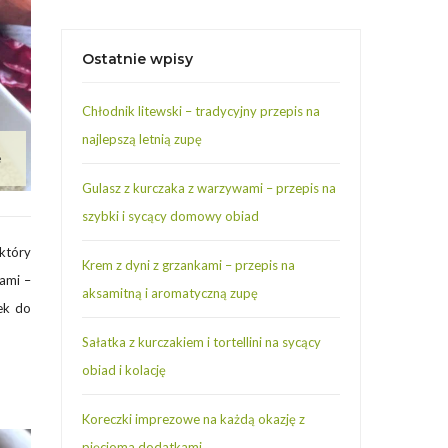
Ostatnie wpisy
Chłodnik litewski – tradycyjny przepis na
najlepszą letnią zupę
e
Gulasz z kurczaka z warzywami – przepis na
szybki i sycący domowy obiad
 który
Krem z dyni z grzankami – przepis na
ami –
aksamitną i aromatyczną zupę
ek do
Sałatka z kurczakiem i tortellini na sycący
obiad i kolację
Koreczki imprezowe na każdą okazję z
pięcioma dodatkami