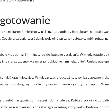
ron z tofu – gotowe danie
ygotowanie
y na makaron. Umieść go w niej i ugotuj zgodnie z instrukcjami na opakowa
Cebulę oraz białą część dymki pokrój również w kosteczkę, imbir zetrzyj na
w cebulę – podsmaż 3-4 minuty do delikatnego zeszklenia. W międzyczasie po
ę imbir oraz czosnek – zamieszaj dokładnie i zmniejsz ogień. Umieść następ
 co jakiś czas mieszając. W międzyczasie odcedź gotowy już zapewne maka
sojowym i ostrygowym, octem ryżowym i niewielką szczyptą pieprzu. Wymi
przełóż następnie do miseczek lub na talerze. Każdą z porcji skrop delik
h również nieco sezamu i posiekanego wcześniej szczypiorku. Podawaj do sp