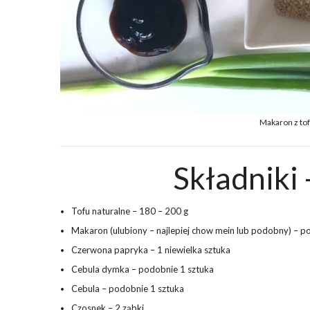
Makaron z to
Składniki 
Tofu naturalne – 180 – 200 g
Makaron (ulubiony – najlepiej chow mein lub podobny) – p
Czerwona papryka – 1 niewielka sztuka
Cebula dymka – podobnie 1 sztuka
Cebula – podobnie 1 sztuka
Czosnek – 2 ząbki