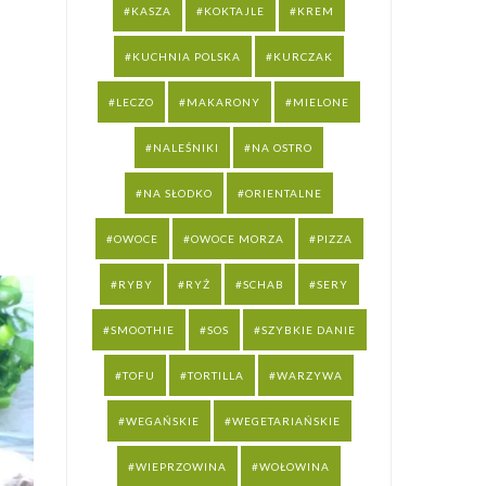
KASZA
KOKTAJLE
KREM
KUCHNIA POLSKA
KURCZAK
LECZO
MAKARONY
MIELONE
NALEŚNIKI
NA OSTRO
NA SŁODKO
ORIENTALNE
OWOCE
OWOCE MORZA
PIZZA
RYBY
RYŻ
SCHAB
SERY
SMOOTHIE
SOS
SZYBKIE DANIE
TOFU
TORTILLA
WARZYWA
WEGAŃSKIE
WEGETARIAŃSKIE
WIEPRZOWINA
WOŁOWINA