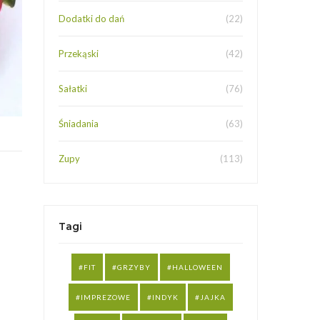
Dodatki do dań
(22)
Przekąski
(42)
Sałatki
(76)
Śniadania
(63)
Zupy
(113)
Tagi
FIT
GRZYBY
HALLOWEEN
IMPREZOWE
INDYK
JAJKA