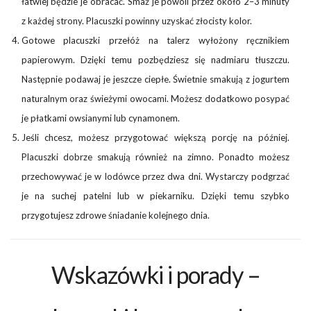
łatwiej będzie je obracać. Smaż je powoli przez około 2–3 minuty
z każdej strony. Placuszki powinny uzyskać złocisty kolor.
Gotowe placuszki przełóż na talerz wyłożony ręcznikiem
papierowym. Dzięki temu pozbędziesz się nadmiaru tłuszczu.
Następnie podawaj je jeszcze ciepłe. Świetnie smakują z jogurtem
naturalnym oraz świeżymi owocami. Możesz dodatkowo posypać
je płatkami owsianymi lub cynamonem.
Jeśli chcesz, możesz przygotować większą porcję na później.
Placuszki dobrze smakują również na zimno. Ponadto możesz
przechowywać je w lodówce przez dwa dni. Wystarczy podgrzać
je na suchej patelni lub w piekarniku. Dzięki temu szybko
przygotujesz zdrowe śniadanie kolejnego dnia.
Wskazówki i porady –