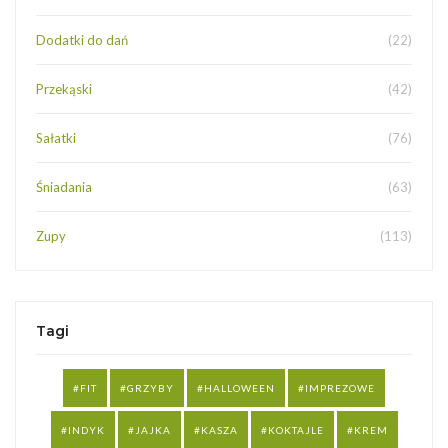
Dodatki do dań
(22)
Przekąski
(42)
Sałatki
(76)
Śniadania
(63)
Zupy
(113)
Tagi
FIT
GRZYBY
HALLOWEEN
IMPREZOWE
INDYK
JAJKA
KASZA
KOKTAJLE
KREM