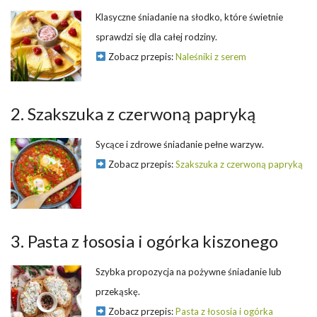
Klasyczne śniadanie na słodko, które świetnie
sprawdzi się dla całej rodziny.
Zobacz przepis:
Naleśniki z serem
2. Szakszuka z czerwoną papryką
Sycące i zdrowe śniadanie pełne warzyw.
Zobacz przepis:
Szakszuka z czerwoną papryką
3. Pasta z łososia i ogórka kiszonego
Szybka propozycja na pożywne śniadanie lub
przekąskę.
Zobacz przepis:
Pasta z łososia i ogórka