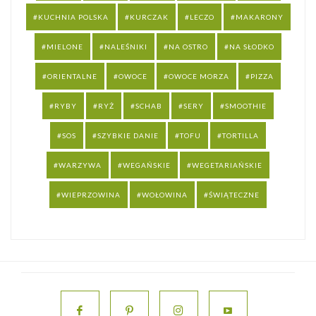
KUCHNIA POLSKA
KURCZAK
LECZO
MAKARONY
MIELONE
NALEŚNIKI
NA OSTRO
NA SŁODKO
ORIENTALNE
OWOCE
OWOCE MORZA
PIZZA
RYBY
RYŻ
SCHAB
SERY
SMOOTHIE
SOS
SZYBKIE DANIE
TOFU
TORTILLA
WARZYWA
WEGAŃSKIE
WEGETARIAŃSKIE
WIEPRZOWINA
WOŁOWINA
ŚWIĄTECZNE