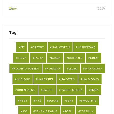
Zupy
(113)
Tagi
FIT
GRZYBY
HALLOWEEN
IMPREZOWE
INDYK
JAJKA
KASZA
KOKTAJLE
KREM
KUCHNIA POLSKA
KURCZAK
LECZO
MAKARONY
MIELONE
NALEŚNIKI
NA OSTRO
NA SŁODKO
ORIENTALNE
OWOCE
OWOCE MORZA
PIZZA
RYBY
RYŻ
SCHAB
SERY
SMOOTHIE
SOS
SZYBKIE DANIE
TOFU
TORTILLA