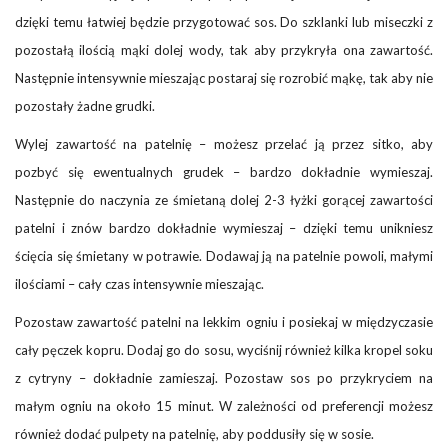
dzięki temu łatwiej będzie przygotować sos. Do szklanki lub miseczki z
pozostałą ilością mąki dolej wody, tak aby przykryła ona zawartość.
Następnie intensywnie mieszając postaraj się rozrobić mąkę, tak aby nie
pozostały żadne grudki.
Wylej zawartość na patelnię – możesz przelać ją przez sitko, aby
pozbyć się ewentualnych grudek – bardzo dokładnie wymieszaj.
Następnie do naczynia ze śmietaną dolej 2-3 łyżki gorącej zawartości
patelni i znów bardzo dokładnie wymieszaj – dzięki temu unikniesz
ścięcia się śmietany w potrawie. Dodawaj ją na patelnie powoli, małymi
ilościami – cały czas intensywnie mieszając.
Pozostaw zawartość patelni na lekkim ogniu i posiekaj w międzyczasie
cały pęczek kopru. Dodaj go do sosu, wyciśnij również kilka kropel soku
z cytryny – dokładnie zamieszaj. Pozostaw sos po przykryciem na
małym ogniu na około 15 minut. W zależności od preferencji możesz
również dodać pulpety na patelnię, aby poddusiły się w sosie.