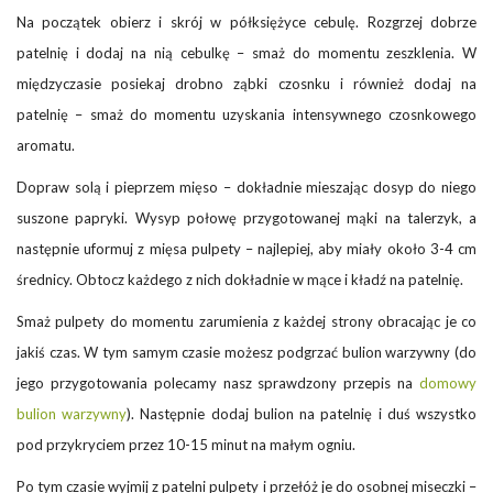
Na początek obierz i skrój w półksiężyce cebulę. Rozgrzej dobrze
patelnię i dodaj na nią cebulkę – smaż do momentu zeszklenia. W
międzyczasie posiekaj drobno ząbki czosnku i również dodaj na
patelnię – smaż do momentu uzyskania intensywnego czosnkowego
aromatu.
Dopraw solą i pieprzem mięso – dokładnie mieszając dosyp do niego
suszone papryki. Wysyp połowę przygotowanej mąki na talerzyk, a
następnie uformuj z mięsa pulpety – najlepiej, aby miały około 3-4 cm
średnicy. Obtocz każdego z nich dokładnie w mące i kładź na patelnię.
Smaż pulpety do momentu zarumienia z każdej strony obracając je co
jakiś czas. W tym samym czasie możesz podgrzać bulion warzywny (do
jego przygotowania polecamy nasz sprawdzony przepis na
domowy
bulion warzywny
). Następnie dodaj bulion na patelnię i duś wszystko
pod przykryciem przez 10-15 minut na małym ogniu.
Po tym czasie wyjmij z patelni pulpety i przełóż je do osobnej miseczki –