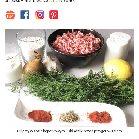
przepisu – znajdziesz go
tutaj
. Do dzieła !
Pulpety w sosie koperkowym – składniki przed przygotowaniem