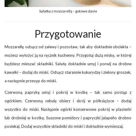
Sałatka z mozzarellą – gotowe danie
Przygotowanie
Mozzarellę odsącz od zalewy i pozostaw, tak aby dokładnie obciekła –
możesz wyłożyć ją na ręcznik kuchenny. Przygotuj dużą miskę, w której
będziesz mieszać składniki. Sałatę dokładnie umyj i porwij na drobne
kawałki – dodaj do miski. Odsącz starannie kukurydzę i zielony groszek,
a następnie przesyp do miski.
Czerwoną paprykę umyj i pokrój w kostkę – tak samo postąp z
ogórkiem. Czerwoną cebulę obierz i skrój w półksiężyce – dodaj
wszystko do miski. Następnie ogórki konserwowe pokrój w plasterki
lub drobniej w kostkę. Suszone pomidory i papryczki jalapeño drobno
posiekaj. Dodaj wszystkie składniki do miski i dokładnie wymieszaj.