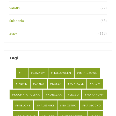
Sałatki
(77)
Śniadania
(63)
Zupy
(113)
Tagi
FIT
GRZYBY
HALLOWEEN
IMPREZOWE
INDYK
JAJKA
KASZA
KOKTAJLE
KREM
KUCHNIA POLSKA
KURCZAK
LECZO
MAKARONY
MIELONE
NALEŚNIKI
NA OSTRO
NA SŁODKO