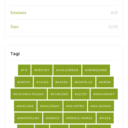
Śniadania
(63)
Zupy
(113)
Tagi
FIT
GRZYBY
HALLOWEEN
IMPREZOWE
INDYK
JAJKA
KASZA
KOKTAJLE
KREM
KUCHNIA POLSKA
KURCZAK
LECZO
MAKARONY
MIELONE
NALEŚNIKI
NA OSTRO
NA SŁODKO
ORIENTALNE
OWOCE
OWOCE MORZA
PIZZA