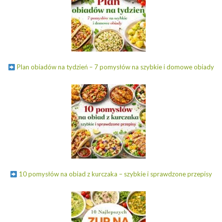
Plan obiadów na tydzień – 7 pomysłów na szybkie i domowe obiady
10 pomysłów na obiad z kurczaka – szybkie i sprawdzone przepisy