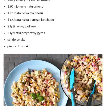
150 g jogurtu naturalnego
1 czubata łyżka majonezu
1 czubata łyżka ostrego ketchupu
2 łyżki oliwy z oliwek
2 łyżeczki przyprawy gyros
sól do smaku
pieprz do smaku