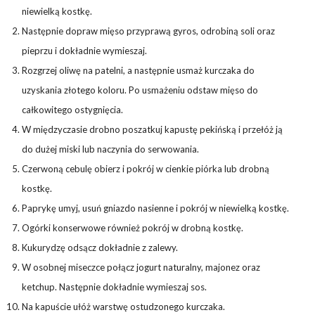
niewielką kostkę.
Następnie dopraw mięso przyprawą gyros, odrobiną soli oraz
pieprzu i dokładnie wymieszaj.
Rozgrzej oliwę na patelni, a następnie usmaż kurczaka do
uzyskania złotego koloru. Po usmażeniu odstaw mięso do
całkowitego ostygnięcia.
W międzyczasie drobno poszatkuj kapustę pekińską i przełóż ją
do dużej miski lub naczynia do serwowania.
Czerwoną cebulę obierz i pokrój w cienkie piórka lub drobną
kostkę.
Paprykę umyj, usuń gniazdo nasienne i pokrój w niewielką kostkę.
Ogórki konserwowe również pokrój w drobną kostkę.
Kukurydzę odsącz dokładnie z zalewy.
W osobnej miseczce połącz jogurt naturalny, majonez oraz
ketchup. Następnie dokładnie wymieszaj sos.
Na kapuście ułóż warstwę ostudzonego kurczaka.