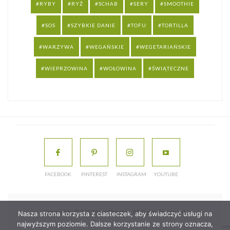
RYBY
RYŻ
SCHAB
SERY
SMOOTHIE
SOS
SZYBKIE DANIE
TOFU
TORTILLA
WARZYWA
WEGAŃSKIE
WEGETARIAŃSKIE
WIEPRZOWINA
WOŁOWINA
ŚWIĄTECZNE
FACEBOOK
PINTEREST
INSTAGRAM
YOUTUBE
Copyrights © 2019 NaszPrzepis. All Rights Reserved.
Nasza strona korzysta z ciasteczek, aby świadczyć usługi na
najwyższym poziomie. Dalsze korzystanie ze strony oznacza,