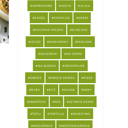
IMPREZOWE
INDYK
JAJKA
KASZA
KOKTAJLE
KREM
KUCHNIA POLSKA
KURCZAK
LECZO
MAKARONY
MIELONE
NALEŚNIKI
NA OSTRO
NA SŁODKO
ORIENTALNE
OWOCE
OWOCE MORZA
PIZZA
RYBY
RYŻ
SCHAB
SERY
SMOOTHIE
SOS
SZYBKIE DANIE
TOFU
TORTILLA
WARZYWA
WEGAŃSKIE
WEGETARIAŃSKIE