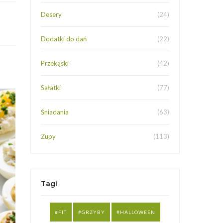
Desery
(24)
Dodatki do dań
(22)
Przekąski
(42)
Sałatki
(77)
Śniadania
(63)
Zupy
(113)
Tagi
FIT
GRZYBY
HALLOWEEN