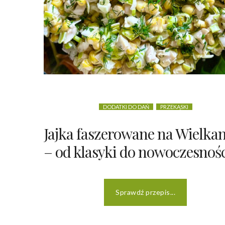
DODATKI DO DAŃ
PRZEKĄSKI
Jajka faszerowane na Wielka
– od klasyki do nowoczesnoś
Sprawdź przepis...