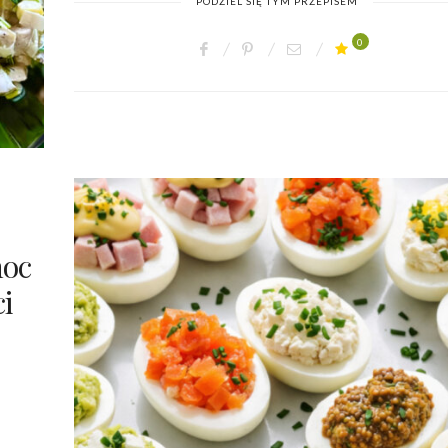
PODZIEL SIĘ TYM PRZEPISEM
0
noc
ci