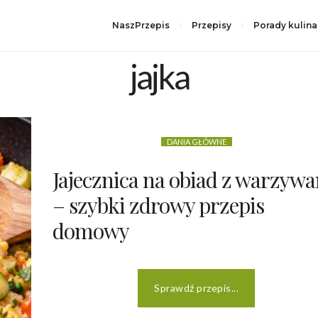
NaszPrzepis
Przepisy
Porady kulina
jajka
DANIA GŁÓWNE
Jajecznica na obiad z warzyw
– szybki zdrowy przepis
domowy
Sprawdź przepis...