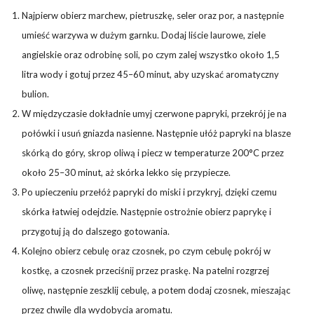
Najpierw obierz marchew, pietruszkę, seler oraz por, a następnie
umieść warzywa w dużym garnku. Dodaj liście laurowe, ziele
angielskie oraz odrobinę soli, po czym zalej wszystko około 1,5
litra wody i gotuj przez 45–60 minut, aby uzyskać aromatyczny
bulion.
W międzyczasie dokładnie umyj czerwone papryki, przekrój je na
połówki i usuń gniazda nasienne. Następnie ułóż papryki na blasze
skórką do góry, skrop oliwą i piecz w temperaturze 200°C przez
około 25–30 minut, aż skórka lekko się przypiecze.
Po upieczeniu przełóż papryki do miski i przykryj, dzięki czemu
skórka łatwiej odejdzie. Następnie ostrożnie obierz paprykę i
przygotuj ją do dalszego gotowania.
Kolejno obierz cebulę oraz czosnek, po czym cebulę pokrój w
kostkę, a czosnek przeciśnij przez praskę. Na patelni rozgrzej
oliwę, następnie zeszklij cebulę, a potem dodaj czosnek, mieszając
przez chwilę dla wydobycia aromatu.