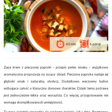
60 min
6 porcji
Zupa krem z pieczonej papryki – przepis pełen smaku – wyjątkowo
aromatyczna propozycja na sycący obiad. Pieczona papryka nadaje jej
głęboki smak i naturalną słodycz. Dodatkowo warzywny bulion
wzbogaca całość o klasyczny domowy charakter. Dzięki temu potrawa
jest jednocześnie lekka oraz wyrazista. Co więcej, przygotowanie nie
wymaga skomplikowanych umiejętności.
Ta zupa świetnie sprawdza się zarówno jesienią, jak i zimą. Rozgrzewa