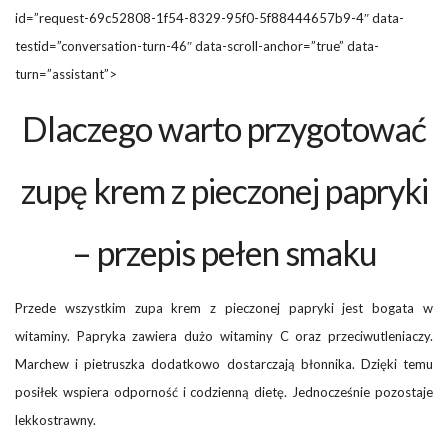
id=”request-69c52808-1f54-8329-95f0-5f88444657b9-4″ data-
testid=”conversation-turn-46″ data-scroll-anchor=”true” data-
turn=”assistant”>
Dlaczego warto przygotować
zupę krem z pieczonej papryki
– przepis pełen smaku
Przede wszystkim zupa krem z pieczonej papryki jest bogata w
witaminy. Papryka zawiera dużo witaminy C oraz przeciwutleniaczy.
Marchew i pietruszka dodatkowo dostarczają błonnika. Dzięki temu
posiłek wspiera odporność i codzienną dietę. Jednocześnie pozostaje
lekkostrawny.