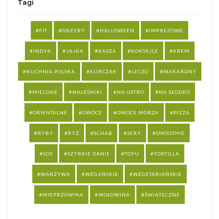
Tagi
FIT
GRZYBY
HALLOWEEN
IMPREZOWE
INDYK
JAJKA
KASZA
KOKTAJLE
KREM
KUCHNIA POLSKA
KURCZAK
LECZO
MAKARONY
MIELONE
NALEŚNIKI
NA OSTRO
NA SŁODKO
ORIENTALNE
OWOCE
OWOCE MORZA
PIZZA
RYBY
RYŻ
SCHAB
SERY
SMOOTHIE
SOS
SZYBKIE DANIE
TOFU
TORTILLA
WARZYWA
WEGAŃSKIE
WEGETARIAŃSKIE
WIEPRZOWINA
WOŁOWINA
ŚWIĄTECZNE