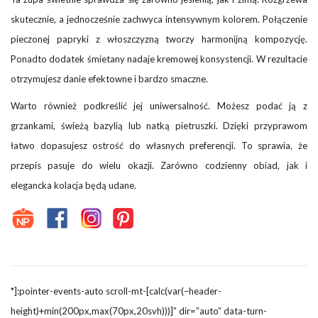
skutecznie, a jednocześnie zachwyca intensywnym kolorem. Połączenie
pieczonej papryki z włoszczyzną tworzy harmonijną kompozycję.
Ponadto dodatek śmietany nadaje kremowej konsystencji. W rezultacie
otrzymujesz danie efektowne i bardzo smaczne.
Warto również podkreślić jej uniwersalność. Możesz podać ją z
grzankami, świeżą bazylią lub natką pietruszki. Dzięki przyprawom
łatwo dopasujesz ostrość do własnych preferencji. To sprawia, że
przepis pasuje do wielu okazji. Zarówno codzienny obiad, jak i
elegancka kolacja będą udane.
*]:pointer-events-auto scroll-mt-[calc(var(–header-
height)+min(200px,max(70px,20svh)))]” dir=”auto” data-turn-