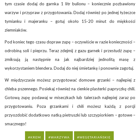
tym czasie dodaj do garnka 1 litr bulionu – koniecznie pozbawiony
warzyw i przypraw z przygotowania. Dodaj również po jednej łyżeczce
tymianku i majeranku – gotuj około 15-20 minut do miękkości
ziemniaków.
Pod koniec tego czasu dopraw zupę – oczywiście w razie konieczności –
odrobiną soli i pieprzu. Teraz zdejmij z gazu garnek i przestudź zupę –
zmiksują ją następnie na jak najbardziej jednolitą masę z
wykorzystaniem blendera. Dodaj do niej śmietankę i ponownie zagotuj.
W międzyczasie możesz przygotować domowe grzanki – najlepiej z
chleba pszennego. Posiekaj również na cienkie plasterki papryczkę chili.
Gotową zupę podawaj w miseczkach lub talerzach najlepiej zaraz po
przygotowaniu. Poza grzankami i chili możesz każdą z porcji
przyozdobić dodatkowo natką pietruszki lub szczypiorkiem – gotowe –
smacznego!
KREM
WARZYWA
WEGETARIAŃSKIE