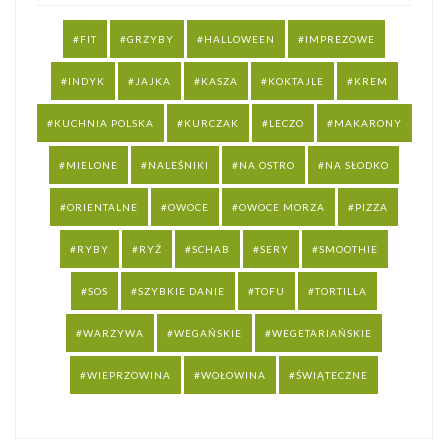
FIT
GRZYBY
HALLOWEEN
IMPREZOWE
INDYK
JAJKA
KASZA
KOKTAJLE
KREM
KUCHNIA POLSKA
KURCZAK
LECZO
MAKARONY
MIELONE
NALEŚNIKI
NA OSTRO
NA SŁODKO
ORIENTALNE
OWOCE
OWOCE MORZA
PIZZA
RYBY
RYŻ
SCHAB
SERY
SMOOTHIE
SOS
SZYBKIE DANIE
TOFU
TORTILLA
WARZYWA
WEGAŃSKIE
WEGETARIAŃSKIE
WIEPRZOWINA
WOŁOWINA
ŚWIĄTECZNE