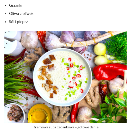
Grzanki
Oliwa z oliwek
Sól i pieprz
Kremowa zupa czosnkowa – gotowe danie