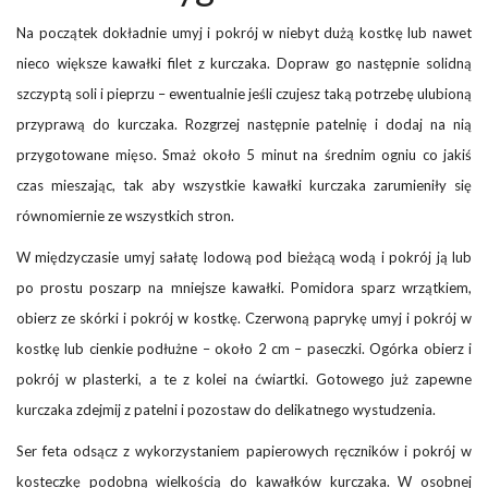
Na początek dokładnie umyj i pokrój w niebyt dużą kostkę lub nawet
nieco większe kawałki filet z kurczaka. Dopraw go następnie solidną
szczyptą soli i pieprzu – ewentualnie jeśli czujesz taką potrzebę ulubioną
przyprawą do kurczaka. Rozgrzej następnie patelnię i dodaj na nią
przygotowane mięso. Smaż około 5 minut na średnim ogniu co jakiś
czas mieszając, tak aby wszystkie kawałki kurczaka zarumieniły się
równomiernie ze wszystkich stron.
W międzyczasie umyj sałatę lodową pod bieżącą wodą i pokrój ją lub
po prostu poszarp na mniejsze kawałki. Pomidora sparz wrzątkiem,
obierz ze skórki i pokrój w kostkę. Czerwoną paprykę umyj i pokrój w
kostkę lub cienkie podłużne – około 2 cm – paseczki. Ogórka obierz i
pokrój w plasterki, a te z kolei na ćwiartki. Gotowego już zapewne
kurczaka zdejmij z patelni i pozostaw do delikatnego wystudzenia.
Ser feta odsącz z wykorzystaniem papierowych ręczników i pokrój w
kosteczkę podobną wielkością do kawałków kurczaka. W osobnej