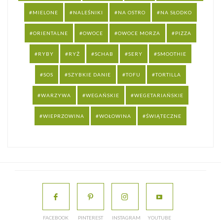
MIELONE
NALEŚNIKI
NA OSTRO
NA SŁODKO
ORIENTALNE
OWOCE
OWOCE MORZA
PIZZA
RYBY
RYŻ
SCHAB
SERY
SMOOTHIE
SOS
SZYBKIE DANIE
TOFU
TORTILLA
WARZYWA
WEGAŃSKIE
WEGETARIAŃSKIE
WIEPRZOWINA
WOŁOWINA
ŚWIĄTECZNE
FACEBOOK
PINTEREST
INSTAGRAM
YOUTUBE