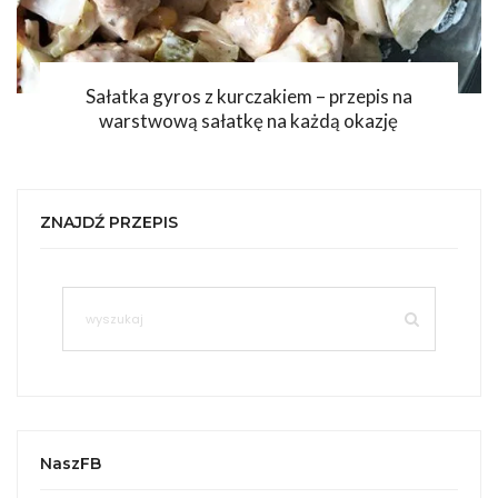
łatka gyros z kurczakiem – przepis na
arstwową sałatkę na każdą okazję
ZNAJDŹ PRZEPIS
NaszFB