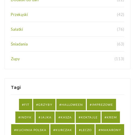
Przekąski
(42)
Sałatki
(76)
Śniadania
(63)
Zupy
(113)
Tagi
FIT
GRZYBY
HALLOWEEN
IMPREZOWE
INDYK
JAJKA
KASZA
KOKTAJLE
KREM
KUCHNIA POLSKA
KURCZAK
LECZO
MAKARONY