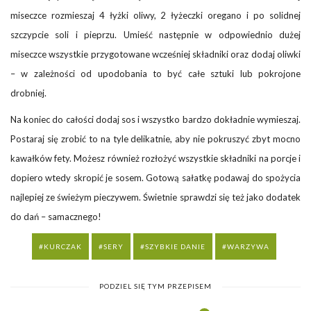
miseczce rozmieszaj 4 łyżki oliwy, 2 łyżeczki oregano i po solidnej
szczypcie soli i pieprzu. Umieść następnie w odpowiednio dużej
miseczce wszystkie przygotowane wcześniej składniki oraz dodaj oliwki
– w zależności od upodobania to być całe sztuki lub pokrojone
drobniej.
Na koniec do całości dodaj sos i wszystko bardzo dokładnie wymieszaj.
Postaraj się zrobić to na tyle delikatnie, aby nie pokruszyć zbyt mocno
kawałków fety. Możesz również rozłożyć wszystkie składniki na porcje i
dopiero wtedy skropić je sosem. Gotową sałatkę podawaj do spożycia
najlepiej ze świeżym pieczywem. Świetnie sprawdzi się też jako dodatek
do dań – samacznego!
KURCZAK
SERY
SZYBKIE DANIE
WARZYWA
PODZIEL SIĘ TYM PRZEPISEM